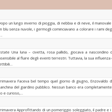
opo un lungo inverno di pioggia, di nebbia e di neve, il manovale Lu
n blu senza nuvole, i germogli cominciavano a colorare i rami degli
i…
state Una luna – civetta, rosa pallido, giocava a nascondino 
nsensibile al fluire degli eventi terrestri. Tuttavia, la sua influenz
ttibili…
rimavera Faceva bel tempo quel giorno di giugno, Enzovaldo de
anchina del giardino pubblico. Nessun banco era completamente li
to e curioso,…
rimavera Approfittando di un pomeriggio soleggiato, il padre e i