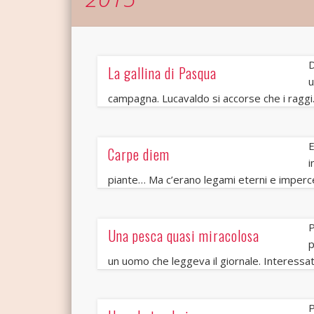
D
La gallina di Pasqua
u
campagna. Lucavaldo si accorse che i ragg
E
Carpe diem
i
piante… Ma c’erano legami eterni e imperce
P
Una pesca quasi miracolosa
p
un uomo che leggeva il giornale. Interessa
P