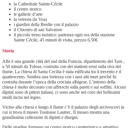
la Cathedrale Sainte-Cécile
il centro storico
le gallerie d’arte
la vetreria (la Voa)
i giardini della Berdie con il palazzo
il Chiostro di san Salvatore
il piccolo treno turistico: partenza ogni ora della stazione
Sainte Cécile, 45 minuti di visita, prezzo 6,50€
Storia
Albi è una grande città del sud della Francia, dipartimento del Tarn ,
a 50 minuti da Tolosa, costruita con dei mattoni rossi sulla riva del
fiume. La chiesa di Santa Cecilia è stata edificata tra il trecento e il
quattrocento. Sembra una fortezza con i suoi alti muri perché fu
costruita durante l’epoca della crociata albigese. L’interno della
chiesa è molto decorato con affreschi sulla pareti e sui soffitti. Alcuni
dipinti sono di pittori italiani, ci sono anche nel coro dei bellissimi
stralli incisi nel legno.
Vicino alla chiesa e lungo il fiume c’è il palazzo degli arcivescovi in
cui si trova il museo Toulouse Lautrec. Il museo mostra una
grandissima collezione di dipinti e disegni.
Delle stradine formano un centro storico caratteristico e attrattivo