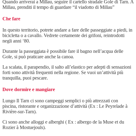
Quando arriverai a Millau, seguire il cartello stradale Gole di Tarn. A
Millau, prenditi il tempo di guardare “il viadotto di Millau”
Che fare
In questo territorio, potrete andare a fare delle passeggiate a piedi, in
bicicletta o a cavallo. Vedrete certamente dei grifoni, reintrodotti
negli anni ‘80.
Durante la passeggiata è possibile fare il bagno nell’acqua delle
Gole, si può praticare anche la canoa.
La scalata, il parapendio, il salto all’elastico per adepti di sensazioni
forti sono attività frequenti nella regione. Se vuoi un’attività più
tranquilla, puoi pescare.
Dove dormire e mangiare
Lungo Il Tarn ci sono campeggi semplici o più attrezzati con
piscina, ristorante e organizzazione d’attività (Ex : Le Peyrelade à
Rivière-sur-Tarn).
Ci sono anche alloggi e alberghi ( Ex : albergo de la Muse et du
Rozier à Mostuejouls).