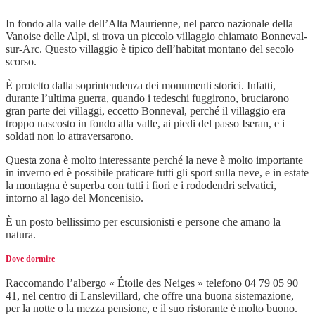
In fondo alla valle dell’Alta Maurienne, nel parco nazionale della
Vanoise delle Alpi, si trova un piccolo villaggio chiamato Bonneval-
sur-Arc. Questo villaggio è tipico dell’habitat montano del secolo
scorso.
È protetto dalla soprintendenza dei monumenti storici. Infatti,
durante l’ultima guerra, quando i tedeschi fuggirono, bruciarono
gran parte dei villaggi, eccetto Bonneval, perché il villaggio era
troppo nascosto in fondo alla valle, ai piedi del passo Iseran, e i
soldati non lo attraversarono.
Questa zona è molto interessante perché la neve è molto importante
in inverno ed è possibile praticare tutti gli sport sulla neve, e in estate
la montagna è superba con tutti i fiori e i rododendri selvatici,
intorno al lago del Moncenisio.
È un posto bellissimo per escursionisti e persone che amano la
natura.
Dove dormire
Raccomando l’albergo « Étoile des Neiges » telefono 04 79 05 90
41, nel centro di Lanslevillard, che offre una buona sistemazione,
per la notte o la mezza pensione, e il suo ristorante è molto buono.