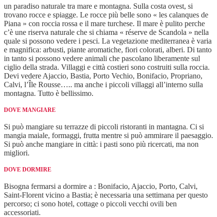
un paradiso naturale tra mare e montagna. Sulla costa ovest, si
trovano rocce e spiagge. Le rocce più belle sono « les calanques de
Piana » con roccia rossa e il mare turchese. Il mare è pulito perche
c’è une riserva naturale che si chiama « réserve de Scandola » nella
quale si possono vedere i pesci. La vegetazione mediterranea è varia
e magnifica: arbusti, piante aromatiche, fiori colorati, alberi. Di tanto
in tanto si possono vedere animali che pascolano liberamente sul
ciglio della strada. Villaggi e città costieri sono costruiti sulla roccia.
Devi vedere Ajaccio, Bastia, Porto Vechio, Bonifacio, Propriano,
Calvi, l’Île Rousse….. ma anche i piccoli villaggi all’interno sulla
montagna. Tutto è bellissimo.
DOVE MANGIARE
Si può mangiare su terrazze di piccoli ristoranti in mantagna. Ci si
mangia maiale, formaggi, frutta mentre si può ammirare il paesaggio.
Si può anche mangiare in città: i pasti sono più ricercati, ma non
migliori.
DOVE DORMIRE
Bisogna fermarsi a dormire a : Bonifacio, Ajaccio, Porto, Calvi,
Saint-Florent vicino a Bastia; è necessaria una settimana per questo
percorso; ci sono hotel, cottage o piccoli vecchi ovili ben
accessoriati.