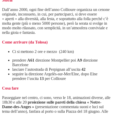
Storia
Dall’anno 2000, ogni fine dell’anno Collioure organizza un cenone
originale, inconsueto, in cui, per parteciparci, si deve essere
« aperti » alla diversità, alla festa, e soprattutto alla folla perché c’è
molta gente (più o meno 5000 persone), però la serata si svolge in
modo molto rilassato, con semplicità, in un’atmosfera conviviale e
nella gioia e fantasia.
Come arrivare (da Tolosa)
Ci si mettono 2 ore e mezzo (240 km)
prendere
A61
direzione Montpellier poi
A9
direzione
Barcelone
lasciare l’autostrada di Perpignan all’uscita
42
seguire la direzione Argelès-sur-Mer/Elne, dopo Elne
prendere l’uscita
13
per Collioure
Cosa fare
Passeggiare nel centro, ci sono, verso le 18, animazioni diverse, alle
18h30 e alle 20
proiezione sulle pareti della chiesa « Notre-
Dame-des-Anges »
(presentazione commentata suoni e luci sul
tema dell’anno), fanfara al porto o sulla Piazza del 18 giugno. Alle