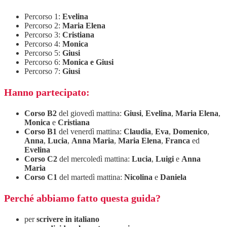
Percorso 1:
Evelina
Percorso 2:
Maria Elena
Percorso 3:
Cristiana
Percorso 4:
Monica
Percorso 5:
Giusi
Percorso 6:
Monica e Giusi
Percorso 7:
Giusi
Hanno partecipato:
Corso B2
del giovedì mattina:
Giusi
,
Evelina
,
Maria Elena
,
Monica
e
Cristiana
Corso B1
del venerdì mattina:
Claudia
,
Eva
,
Domenico
,
Anna
,
Lucia
,
Anna Maria
,
Maria Elena
,
Franca
ed
Evelina
Corso C2
del mercoledì mattina:
Lucia
,
Luigi
e
Anna
Maria
Corso C1
del martedì mattina:
Nicolina
e
Daniela
Perché abbiamo fatto questa guida?
per
scrivere in italiano