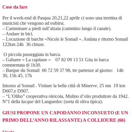
Cose da fare
Per il week-end di Pasqua 20,21,22 aprile ci sono una trentina di
musicisti che vengono ad esibirsi.
– Camminare a piedi sull’alzaia (cammino lungo il canale).
– Andare in bici.
– Locazione di barche «Nicols le Somail ». Andata e ritorno Somail
122km 24h 36 chiuse.
O piccola passeggiata in barca.
– Gabarre « La capitane » 07 82 09 13 51 Gita in barca
commentata di 1h30.
– Barque du Somail 06 72 59 37 98, tre partenze al giorno: 14h
30, 15h 45, 17h
Intorno al Somail . Visitare la bella città di Minerve. 25 mn 19 km
D607,e D907.
– “L’Olibo” cooperativa oleicola, Mulino d’olio produttore da 1942.
N°1 della
lucque
del Languedoc (sorta di oliva tipica).
GIUSI PROPONE UN CAPODANNO INCONSUETO (E UN
PRIMO DELL’ANNO RILASSANTE) A COLLIOURE (66)