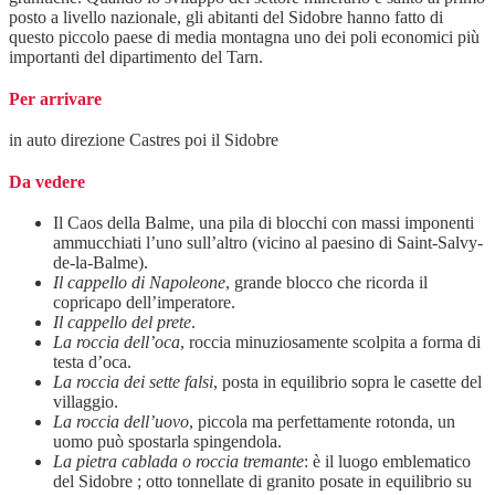
posto a livello nazionale, gli abitanti del Sidobre hanno fatto di
questo piccolo paese di media montagna uno dei poli economici più
importanti del dipartimento del Tarn.
Per arrivare
in auto direzione Castres poi il Sidobre
Da vedere
Il Caos della Balme, una pila di blocchi con massi imponenti
ammucchiati l’uno sull’altro (vicino al paesino di Saint-Salvy-
de-la-Balme).
Il cappello di Napoleone
, grande blocco che ricorda il
copricapo dell’imperatore.
Il cappello del prete
.
La roccia dell’oca
, roccia minuziosamente scolpita a forma di
testa d’oca.
La roccia dei sette falsi
, posta in equilibrio sopra le casette del
villaggio.
La roccia dell’uovo
, piccola ma perfettamente rotonda, un
uomo può spostarla spingendola.
La pietra cablada o roccia tremante
: è il luogo emblematico
del Sidobre ; otto tonnellate di granito posate in equilibrio su