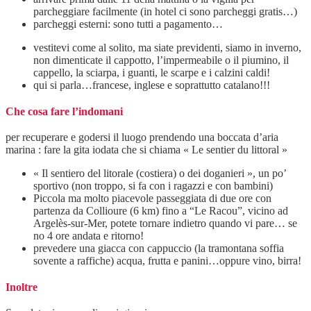
parcheggiare facilmente (in hotel ci sono parcheggi gratis…)
parcheggi esterni: sono tutti a pagamento…
vestitevi come al solito, ma siate previdenti, siamo in inverno,
non dimenticate il cappotto, l’impermeabile o il piumino, il
cappello, la sciarpa, i guanti, le scarpe e i calzini caldi!
qui si parla…francese, inglese e soprattutto catalano!!!
Che cosa fare l’indomani
per recuperare e godersi il luogo prendendo una boccata d’aria
marina : fare la gita iodata che si chiama « Le sentier du littoral »
« Il sentiero del litorale (costiera) o dei doganieri », un po’
sportivo (non troppo, si fa con i ragazzi e con bambini)
Piccola ma molto piacevole passeggiata di due ore con
partenza da Collioure (6 km) fino a “Le Racou”, vicino ad
Argelès-sur-Mer, potete tornare indietro quando vi pare… se
no 4 ore andata e ritorno!
prevedere una giacca con cappuccio (la tramontana soffia
sovente a raffiche) acqua, frutta e panini…oppure vino, birra!
Inoltre