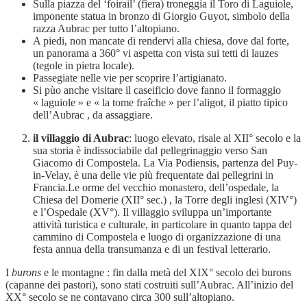
Sulla piazza del ‘foirail’ (fiera) troneggia il Toro di Laguiole,
imponente statua in bronzo di Giorgio Guyot, simbolo della
razza Aubrac per tutto l’altopiano.
A piedi, non mancate di rendervi alla chiesa, dove dal forte,
un panorama a 360° vi aspetta con vista sui tetti di lauzes
(tegole in pietra locale).
Passegiate nelle vie per scoprire l’artigianato.
Si pùo anche visitare il caseificio dove fanno il formaggio
« laguiole » e « la tome fraîche » per l’aligot, il piatto tipico
dell’Aubrac , da assaggiare.
il villaggio di Aubrac
: luogo elevato, risale al XII° secolo e la
sua storia è indissociabile dal pellegrinaggio verso San
Giacomo di Compostela. La Via Podiensis, partenza del Puy-
in-Velay, è una delle vie più frequentate dai pellegrini in
Francia.Le orme del vecchio monastero, dell’ospedale, la
Chiesa del Domerie (XII° sec.) , la Torre degli inglesi (XIV°)
e l’Ospedale (XV°). Il villaggio sviluppa un’importante
attività turistica e culturale, in particolare in quanto tappa del
cammino di Compostela e luogo di organizzazione di una
festa annua della transumanza e di un festival letterario.
I
burons
e le montagne : fin dalla metà del XIX° secolo dei burons
(capanne dei pastori), sono stati costruiti sull’Aubrac. All’inizio del
XX° secolo se ne contavano circa 300 sull’altopiano.