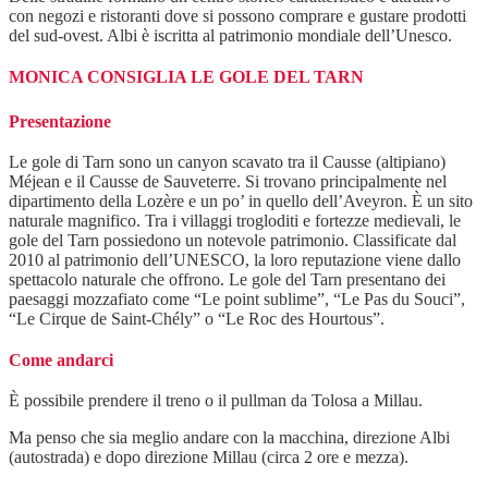
con negozi e ristoranti dove si possono comprare e gustare prodotti
del sud-ovest. Albi è iscritta al patrimonio mondiale dell’Unesco.
MONICA CONSIGLIA LE GOLE DEL TARN
Presentazione
Le gole di Tarn sono un canyon scavato tra il Causse (altipiano)
Méjean e il Causse de Sauveterre. Si trovano principalmente nel
dipartimento della Lozère e un po’ in quello dell’Aveyron. È un sito
naturale magnifico. Tra i villaggi trogloditi e fortezze medievali, le
gole del Tarn possiedono un notevole patrimonio. Classificate dal
2010 al patrimonio dell’UNESCO, la loro reputazione viene dallo
spettacolo naturale che offrono. Le gole del Tarn presentano dei
paesaggi mozzafiato come “Le point sublime”, “Le Pas du Souci”,
“Le Cirque de Saint-Chély” o “Le Roc des Hourtous”.
Come andarci
È possibile prendere il treno o il pullman da Tolosa a Millau.
Ma penso che sia meglio andare con la macchina, direzione Albi
(autostrada) e dopo direzione Millau (circa 2 ore e mezza).