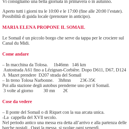
Vi consigliamo una bella giornata in primavera o in autunno.
Aperto tutti i giorni tra le 10:00 e le 17:00 (fine alle 20:00 l’estate).
Possibilità di guida locale (prenotare in anticipo).
MARIA ELENA PROPONE IL SOMAIL
Le Somail é un piccolo borgo che serve da tappa per le crociere sul
Canal du Midi.
Come andare
– In macchina da Tolosa. 1h46mn 146 km
Autostrada A61 fino a Lézignan-Corbière. Dopo D611, D67, D124
A Mazet prendere D207 strada del Somail
– In treno Tolosa Narbonne. 3h8mn 23€-35€
Poi alla stazione degli autobus prenderne uno per il Somail.
3 volte al giorno 30 mn 2€
Cose da vedere
– Il ponte del Somail o di Riquet con la sua arcata unica.
-La cappella del XVll secolo.
Nel periodo antico una messa era detta all’arrivo e alla partenza delle
barche postali . Oggi la messa si svolge ogni venerdì.