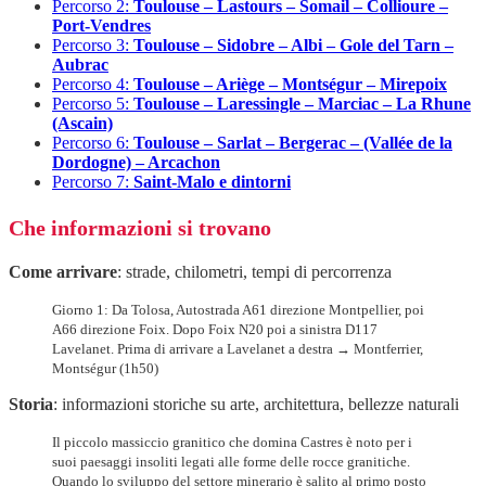
Percorso 2:
Toulouse – Lastours – Somail – Collioure –
Port-Vendres
Percorso 3:
Toulouse – Sidobre – Albi – Gole del Tarn –
Aubrac
Percorso 4:
Toulouse – Ariège – Montségur – Mirepoix
Percorso 5:
Toulouse – Laressingle – Marciac – La Rhune
(Ascain)
Percorso 6:
Toulouse – Sarlat – Bergerac – (Vallée de la
Dordogne) – Arcachon
Percorso 7:
Saint-Malo e dintorni
Che informazioni si trovano
Come arrivare
: strade, chilometri, tempi di percorrenza
Giorno 1: Da Tolosa, Autostrada A61 direzione Montpellier, poi
A66 direzione Foix. Dopo Foix N20 poi a sinistra D117
Lavelanet. Prima di arrivare a Lavelanet a destra → Montferrier,
Montségur (1h50)
Storia
: informazioni storiche su arte, architettura, bellezze naturali
Il piccolo massiccio granitico che domina Castres è noto per i
suoi paesaggi insoliti legati alle forme delle rocce granitiche.
Quando lo sviluppo del settore minerario è salito al primo posto