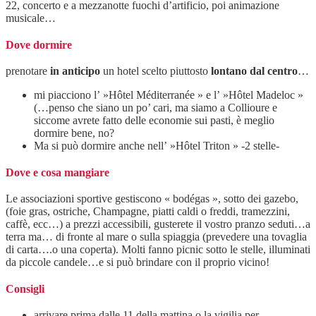
22, concerto e a mezzanotte fuochi d’artificio, poi animazione
musicale…
Dove dormire
prenotare
in anticipo
un hotel scelto piuttosto
lontano dal centro
…
mi piacciono l’ »Hôtel Méditerranée » e l’ »Hôtel Madeloc »
(…penso che siano un po’ cari, ma siamo a Collioure e
siccome avrete fatto delle economie sui pasti, è meglio
dormire bene, no?
Ma si può dormire anche nell’ »Hôtel Triton » -2 stelle-
Dove e cosa mangiare
Le associazioni sportive gestiscono « bodégas », sotto dei gazebo,
(foie gras, ostriche, Champagne, piatti caldi o freddi, tramezzini,
caffè, ecc…) a prezzi accessibili, gusterete il vostro pranzo seduti…a
terra ma… di fronte al mare o sulla spiaggia (prevedere una tovaglia
di carta….o una coperta). Molti fanno picnic sotto le stelle, illuminati
da piccole candele…e si può brindare con il proprio vicino!
Consigli
arrivare prima dalle 11 della mattina o la vigilia per