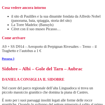
Cosa vedere ancora intorno
il sito di Paulilles e la sua dinamite fondata da Alfredo Nobel
(panorama, baia, spiaggia, storia del sito)
La Torre Madeloc (Banuyls)
Céret con il suo museo Picasso…
Come arrivare
A9 + SS D914 – Aeroporto di Perpignan Rivesaltes – Treno – il
Traghetto e l’autobus a 1 €
Percorso 3
Sidobre – Albi – Gole del Tarn – Aubrac
DANIELA CONSIGLIA IL SIDOBRE
Nel cuore del parco regionale dell’alta Linguadoca si trova un
piccolo massiccio granitico che domina la piana di Castres.
È noto per i suoi paesaggi insoliti legati alle forme delle rocce
granitiche. Quando lo sviluppo del settore minerario è salito al primo