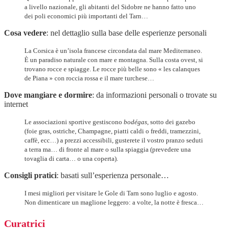
a livello nazionale, gli abitanti del Sidobre ne hanno fatto uno
dei poli economici più importanti del Tarn…
Cosa vedere
: nel dettaglio sulla base delle esperienze personali
La Corsica è un’isola francese circondata dal mare Mediterraneo.
È un paradiso naturale con mare e montagna. Sulla costa ovest, si
trovano rocce e spiagge. Le rocce più belle sono « les calanques
de Piana » con roccia rossa e il mare turchese…
Dove mangiare e dormire
: da informazioni personali o trovate su
internet
Le associazioni sportive gestiscono
bodégas
, sotto dei gazebo
(foie gras, ostriche, Champagne, piatti caldi o freddi, tramezzini,
caffè, ecc…) a prezzi accessibili, gusterete il vostro pranzo seduti
a terra ma… di fronte al mare o sulla spiaggia (prevedere una
tovaglia di carta… o una coperta).
Consigli pratici
: basati sull’esperienza personale…
I mesi migliori per visitare le Gole di Tarn sono luglio e agosto.
Non dimenticare un maglione leggero: a volte, la notte è fresca…
Curatrici