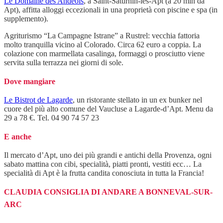
Le Domaine des Andéols
, a Saint-Saturnin-lès-Apt (a 20 min da
Apt), affitta alloggi eccezionali in una proprietà con piscine e spa (in
supplemento).
Agriturismo “La Campagne Istrane” a Rustrel: vecchia fattoria
molto tranquilla vicino al Colorado. Circa 62 euro a coppia. La
colazione con marmellata casalinga, formaggi o prosciutto viene
servita sulla terrazza nei giorni di sole.
Dove mangiare
Le Bistrot de Lagarde
, un ristorante stellato in un ex bunker nel
cuore del più alto comune del Vaucluse a Lagarde-d’Apt. Menu da
29 a 78 €. Tel. 04 90 74 57 23
E anche
Il mercato d’Apt, uno dei più grandi e antichi della Provenza, ogni
sabato mattina con cibi, specialità, piatti pronti, vestiti ecc… La
specialità di Apt è la frutta candita conosciuta in tutta la Francia!
CLAUDIA CONSIGLIA DI ANDARE A BONNEVAL-SUR-
ARC