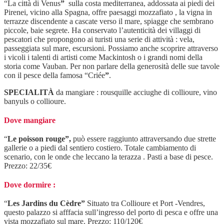
“La città di Venus
”
sulla costa mediterranea, addossata ai piedi dei
Pirenei, vicino alla Spagna, offre paesaggi mozzafiato , la vigna in
terrazze discendente a cascate verso il mare, spiagge che sembrano
piccole, baie segrete. Ha conservato l’autenticità dei villaggi di
pescatori che propongono ai turisti una serie di attività : vela,
passeggiata sul mare, escursioni. Possiamo anche scoprire attraverso
i vicoli i talenti di artisti come Mackintosh o i grandi nomi della
storia come Vauban. Per non parlare della generosità delle sue tavole
con il pesce della famosa “Criée
”
.
SPECIALITÀ
da mangiare : rousquille acciughe di collioure, vino
banyuls o collioure.
Dove mangiare
“
Le poisson rouge”,
può essere raggiunto attraversando due strette
gallerie o a piedi dal sentiero costiero. Totale cambiamento di
scenario, con le onde che leccano la terazza . Pasti a base di pesce.
Prezzo: 22/35€
Dove dormire :
“
Les Jardins du Cèdre”
Situato tra Collioure et Port -Vendres,
questo palazzo si afffacia sull’ingresso del porto di pesca e offre una
vista mozzafiato sul mare. Prezzo: 110/120€