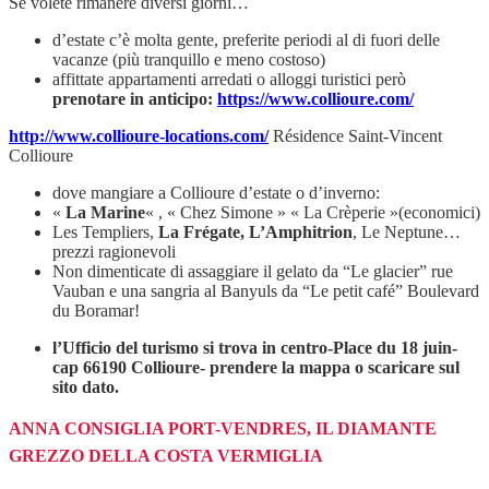
Se volete rimanere diversi giorni…
d’estate c’è molta gente, preferite periodi al di fuori delle
vacanze (più tranquillo e meno costoso)
affittate appartamenti arredati o alloggi turistici però
prenotare in anticipo:
https://www.collioure.com/
http://www.collioure-locations.com/
Résidence Saint-Vincent
Collioure
dove mangiare a Collioure d’estate o d’inverno:
«
La Marine
« , « Chez Simone » « La Crèperie »(economici)
Les Templiers,
La Frégate, L’Amphitrion
, Le Neptune…
prezzi ragionevoli
Non dimenticate di assaggiare il gelato da “Le glacier” rue
Vauban e una sangria al Banyuls da “Le petit café” Boulevard
du Boramar!
l’Ufficio del turismo si trova in centro-Place du 18 juin-
cap 66190 Collioure- prendere la mappa o scaricare sul
sito dato.
ANNA CONSIGLIA PORT-VENDRES, IL DIAMANTE
GREZZO DELLA COSTA VERMIGLIA