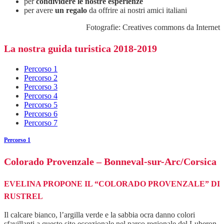
per
condividere le nostre esperienze
per avere
un regalo
da offrire ai nostri amici italiani
Fotografie: Creatives commons da Internet
La nostra guida turistica 2018-2019
Percorso 1
Percorso 2
Percorso 3
Percorso 4
Percorso 5
Percorso 6
Percorso 7
Percorso 1
Colorado Provenzale – Bonneval-sur-Arc/Corsica
EVELINA PROPONE IL “COLORADO PROVENZALE” DI
RUSTREL
Il calcare bianco, l’argilla verde e la sabbia ocra danno colori
sfavillanti a questo sito eccezionale nel parco regionale del Luberon,