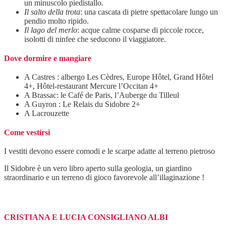
un minuscolo piedistallo.
Il salto della trota
: una cascata di pietre spettacolare lungo un
pendio molto ripido.
Il lago del merlo
: acque calme cosparse di piccole rocce,
isolotti di ninfee che seducono il viaggiatore.
Dove dormire e mangiare
A Castres : albergo Les Cèdres, Europe Hôtel, Grand Hôtel
4+, Hôtel-restaurant Mercure l’Occitan 4+
A Brassac: le Café de Paris, l’Auberge du Tilleul
A Guyron : Le Relais du Sidobre 2+
A Lacrouzette
Come vestirsi
I vestiti devono essere comodi e le scarpe adatte al terreno pietroso
Il Sidobre è un vero libro aperto sulla geologia, un giardino
straordinario e un terreno di gioco favorevole all’illaginazione !
CRISTIANA E LUCIA CONSIGLIANO ALBI