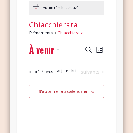
Aucun résultat trouvé.
Chiacchierata
Évènements
Chiacchierata
À venir
Navigation
Recherche
Recherche
Liste
de
et
Sélectionnez
vues
navigation
une
Évènement
Aujourd’hui
Évènements
suivants
Évènements
précédents
date.
de
vues
S’abonner au calendrier
Évènements