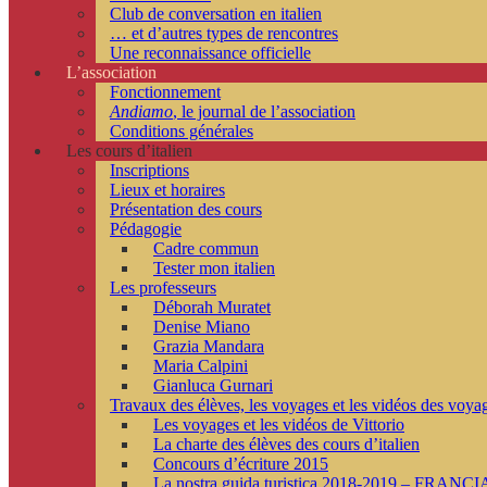
Club de conversation en italien
… et d’autres types de rencontres
Une reconnaissance officielle
L’association
Fonctionnement
Andiamo
, le journal de l’association
Conditions générales
Les cours d’italien
Inscriptions
Lieux et horaires
Présentation des cours
Pédagogie
Cadre commun
Tester mon italien
Les professeurs
Déborah Muratet
Denise Miano
Grazia Mandara
Maria Calpini
Gianluca Gurnari
Travaux des élèves, les voyages et les vidéos des voya
Les voyages et les vidéos de Vittorio
La charte des élèves des cours d’italien
Concours d’écriture 2015
La nostra guida turistica 2018-2019 – FRANCI