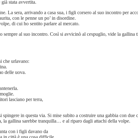
già stata avvertita.
e. La sera, arrivando a casa sua, i figli corsero al suo incontro per acc
urita, con le penne un po’ in disordine.
volpe, di cui ho sentito parlare al mercato.
empre al suo incontro. Così si avvicinò al cespuglio, vide la gallina ti
ni che urlavano:
ina.
o delle uova.
antenerla.
 moglie.
ori lasciano per terra,
i spingere in questa via. Si mise subito a costruire una gabbia con due c
 la gallina sarebbe tranquilla… e al riparo dagli attachi della volpe.
unta con i figli davano da
 in città è una cosa difficile.