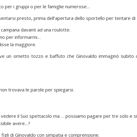
o per i gruppi o per le famiglie numerose…
ntarsi presto, prima dell’apertura dello sportello per tentare di tr
campana davanti ad una roulotte.
uno per informarmi…
disse la maggiore.
parve un ometto tozzo e baffuto che Ginovaldo immaginò subit
 non trovava le parole per spiegarsi.
 vedere il Suo spettacolo ma … possiamo pagare per tre solo e sia
sibile avere…?
figli di Ginovaldo con simpatia e comprensione.