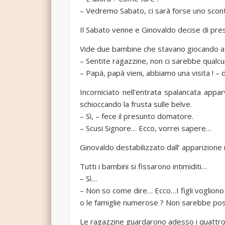
– Vedremo Sabato, ci sarà forse uno scont
Il Sabato venne e Ginovaldo decise di prese
Vide due bambine che stavano giocando a 
– Sentite ragazzine, non ci sarebbe qualc
– Papà, papà vieni, abbiamo una visita ! – 
Incorniciato nell’entrata spalancata ap
schioccando la frusta sulle belve.
– Sì, – fece il presunto domatore.
– Scusi Signore… Ecco, vorrei sapere…
Ginovaldo destabilizzato dall’ apparizione
Tutti i bambini si fissarono intimiditi…
– Sì…
– Non so come dire… Ecco…I figli vogliono
o le famiglie numerose ? Non sarebbe pos
Le ragazzine guardarono adesso i quattro 