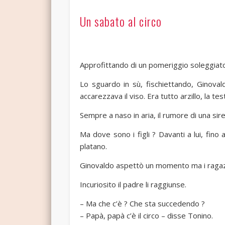
Un sabato al circo
Approfittando di un pomeriggio soleggiato,
Lo sguardo in sù, fischiettando, Ginovald
accarezzava il viso. Era tutto arzillo, la te
Sempre a naso in aria, il rumore di una siren
Ma dove sono i figli ? Davanti a lui, fino 
platano.
Ginovaldo aspettò un momento ma i ragazz
Incuriosito il padre li raggiunse.
– Ma che c’è ? Che sta succedendo ?
– Papà, papà c’è il circo – disse Tonino.