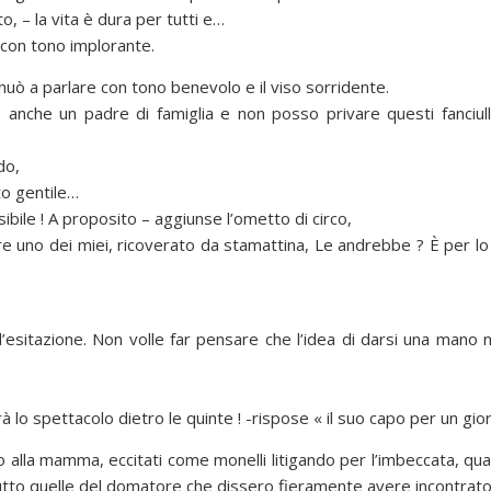
o, – la vita è dura per tutti e…
 con tono implorante.
tinuò a parlare con tono benevolo e il viso sorridente.
o anche un padre di famiglia e non posso privare questi fanciull
do,
to gentile…
ile ! A proposito – aggiunse l’ometto di circo,
e uno dei miei, ricoverato da stamattina, Le andrebbe ? È per l
itazione. Non volle far pensare che l’idea di darsi una mano no
 lo spettacolo dietro le quinte ! -rispose « il suo capo per un gior
ono alla mamma, eccitati come monelli litigando per l’imbeccata, quan
tto quelle del domatore che dissero fieramente avere incontrato