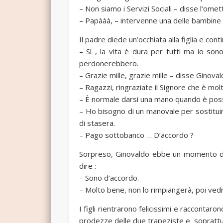
– Non siamo i Servizi Sociali – disse l‘omett
– Papààà, – intervenne una delle bambine
Il padre diede un’occhiata alla figlia e con
– Sì , la vita è dura per tutti ma io son
perdonerebbero.
– Grazie mille, grazie mille – disse Ginoval
– Ragazzi, ringraziate il Signore che è mol
– È normale darsi una mano quando è possib
– Ho bisogno di un manovale per sostituir
di stasera.
– Pago sottobanco … D’accordo ?
Sorpreso, Ginovaldo ebbe un momento d’es
dire :
– Sono d’accordo.
– Molto bene, non lo rimpiangerà, poi vedrà
I figli rientrarono felicissimi e raccontar
prodezze delle due trapeziste e soprattu