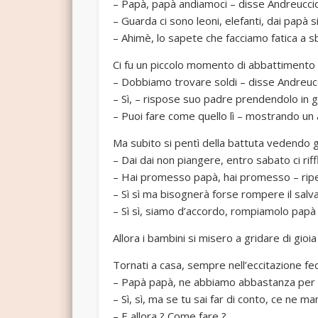
– Papà, papà andiamoci – disse Andreuccio
– Guarda ci sono leoni, elefanti, dai papà sii
– Ahimè, lo sapete che facciamo fatica a sb
Ci fu un piccolo momento di abbattimento 
– Dobbiamo trovare soldi – disse Andreucc
– Sì, – rispose suo padre prendendolo in g
– Puoi fare come quello lì – mostrando un
Ma subito si pentì della battuta vedendo gl
– Dai dai non piangere, entro sabato ci rif
– Hai promesso papà, hai promesso – ripete
– Sì sì ma bisognerà forse rompere il salv
– Sì sì, siamo d’accordo, rompiamolo papà 
Allora i bambini si misero a gridare di gioia
Tornati a casa, sempre nell’eccitazione fec
– Papà papà, ne abbiamo abbastanza per tre
– Sì, sì, ma se tu sai far di conto, ce ne m
– E allora ? Come fare ?