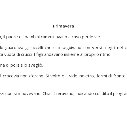
Primavera
 il padre e i bambini camminavano a caso per le vie.
o guardava gli uccelli che si inseguivano con versi allegri nel 
sta vuota di crucci. I figli andavano insieme al proprio ritmo.
a di polizia lo svegliò.
al crocevia non c’erano. Si voltò e li vide indietro, fermi di fronte
i non si muovevano. Chiacchieravano, indicando col dito il progr