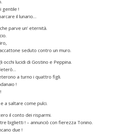
.
 gentile !
arcare il lunario…
che parve un’ eternità.
io.
iro,
 accattone seduto contro un muro.
i occhi lucidi di Gostino e Peppina.
fleterò…
rono a turno i quattro figli.
adanaio !
!
 e a saltare come pulci.
ero il conto dei risparmi.
 biglietti ! – annunciò con fierezza Tonino.
ancano due !