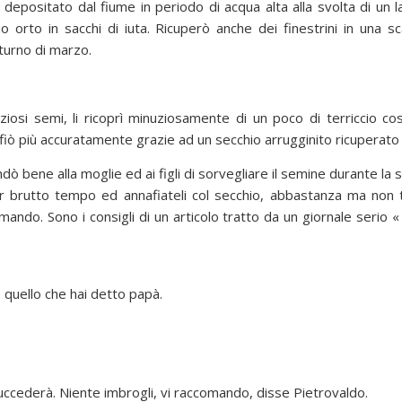
depositato dal fiume in periodo di acqua alta alla svolta di un la
suo orto in sacchi di iuta. Ricuperò anche dei finestrini in una 
turno di marzo.
iosi semi, li ricoprì minuziosamente di un poco di terriccio c
ffiò più accuratamente grazie ad un secchio arrugginito ricuperato i
dò bene alla moglie ed ai figli di sorvegliare il semine durante la 
 per brutto tempo ed annafiateli col secchio, abbastanza ma no
ando. Sono i consigli di un articolo tratto da un giornale serio «
e quello che hai detto papà.
succederà. Niente imbrogli, vi raccomando, disse Pietrovaldo.