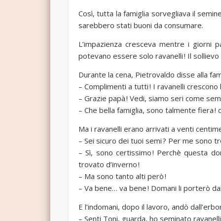
Così, tutta la famiglia sorvegliava il semin
sarebbero stati buoni da consumare.
L’impazienza cresceva mentre i giorni pa
potevano essere solo ravanelli ! Il sollievo
Durante la cena, Pietrovaldo disse alla fami
– Complimenti a tutti ! I ravanelli crescon
– Grazie papà ! Vedi, siamo seri come sem
– Che bella famiglia, sono talmente fiera ! 
Ma i ravanelli erano arrivati a venti centime
– Sei sicuro dei tuoi semi ? Per me sono tr
– Sì, sono certissimo ! Perchè questa dom
trovato d’inverno !
– Ma sono tanto alti però !
– Va bene… va bene ! Domani li porterò dal
E l’indomani, dopo il lavoro, andò dall’erbo
– Senti Toni, guarda, ho seminato ravanell