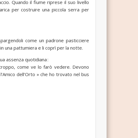
ccio. Quando il fiume riprese il suo livello
scarica per costruire una piccola serra per
ospargendoli come un padrone pasticciere
n una pattumiera e li coprì per la notte.
sua assenza quotidiana :
n troppo, come ve lo farò vedere. Devono
 l’Amico dell’Orto » che ho trovato nel bus