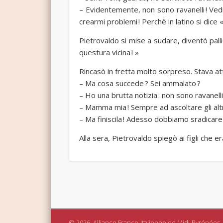
– Evidentemente, non sono ravanelli ! Vedi
crearmi problemi ! Perchè in latino si dice 
Pietrovaldo si mise a sudare, diventò pall
questura vicina ! »
Rincasò in fretta molto sorpreso. Stava att
– Ma cosa succede ? Sei ammalato ?
– Ho una brutta notizia : non sono ravanel
– Mamma mia ! Sempre ad ascoltare gli altri,
– Ma finiscila ! Adesso dobbiamo sradicare 
Alla sera, Pietrovaldo spiegò ai figli che e
© 2026, Alliance Franco-Italienne de Midi-Pyrénées