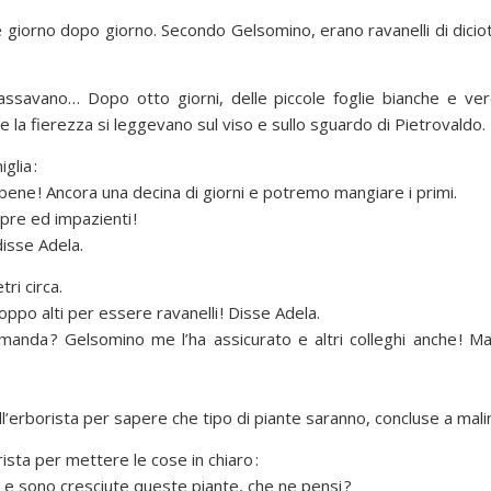
e giorno dopo giorno. Secondo Gelsomino, erano ravanelli di diciotto 
ssavano… Dopo otto giorni, delle piccole foglie bianche e verd
 e la fierezza si leggevano sul viso e sullo sguardo di Pietrovaldo.
glia :
o bene ! Ancora una decina di giorni e potremo mangiare i primi.
pre ed impazienti !
disse Adela.
tri circa.
oppo alti per essere ravanelli ! Disse Adela.
anda ? Gelsomino me l’ha assicurato e altri colleghi anche ! Ma
l’erborista per sapere che tipo di piante saranno, concluse a mal
rista per mettere le cose in chiaro :
i e sono cresciute queste piante, che ne pensi ?