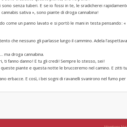
 sono senza tuberi. E se io fossi in te, le sradicherei rapidament
« cannabis sativa », sono piante di droga cannabina !
ido come un panno lavato e si portò le mani in testa pensando : «
ento che nessuno gli parlasse lungo il cammino. Adela l’aspettava d
li… ma droga cannabina.
 ti fanno danno ! E tu gli credi ! Sempre lo stesso, sei !
queste piante e questa notte le brucceremo nel camino. E zitti tut
rano erbacce. E così, i bei sogni di ravanelli svanirono nel fumo per
Mentions lég