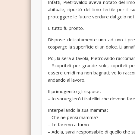
Infatti, Pietrovaldo aveva notato del limo 
abituale, riportò del limo fertile per il 
proteggere le future verdure dal gelo not
E tutto fu pronto.
Dispose delicatamente uno ad uno i prez
cosparge la superficie di un dolce. Li anna
Poi, la sera a tavola, Pietrovaldo raccoman
– Scopriteli per grande sole, copriteli
essere umidi ma non bagnati ; ve lo raccom
andando al lavoro.
Il primogenito gli rispose :
– Io sorveglierò i fratellini che devono far
Interpellando la sua mamma :
– Che ne pensi mamma ?
– Lo faremo a turno.
– Adela, sarai responsabile di quello che 