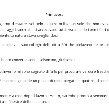
Primavera
giorno d’estate ! Nel cielo azzurro brillava un sole che non ave
uoi raggi bianchi che ci accecavano tutti, riscaldando i primi fiori 
iente.La natura stava svegliandosi.
 ascoltava i suoi colleghi della ditta FDI che parlavano dei propr
la loro conversazione, Gelsomino, gli chiese :
st’inverno mi sono sognato di farlo per procurare verdure fresche a
elsomino gli diede un pezzo di carta piegato in quattro, dicendog
amente a casa dopo il lavoro. Presto, sarebbe pronto a seminare i
 alle finestre della sua stanza.