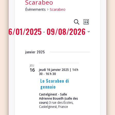
Scarabeo
Évènements
Scarabeo
Navigation
Recherche
Recherche
Liste
de
16/01/2025
09/08/2026
et
 - 
vues
navigation
Évènement
Sélectionnez
de
une
janvier 2025
vues
date.
Évènements
JEU
16
jeudi 16 janvier 2025 | 14 h
30
-
16 h 30
Lo Scarabeo di
gennaio
Castelginest - Salle
Adrienne Boueilh (salle des
cours)
3 rue des Écoles,
Castelginest, France