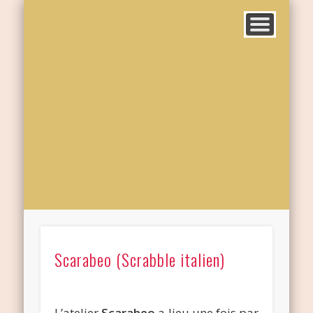
Scarabeo (Scrabble italien)
L’atelier
Scarabeo
a lieu une fois par