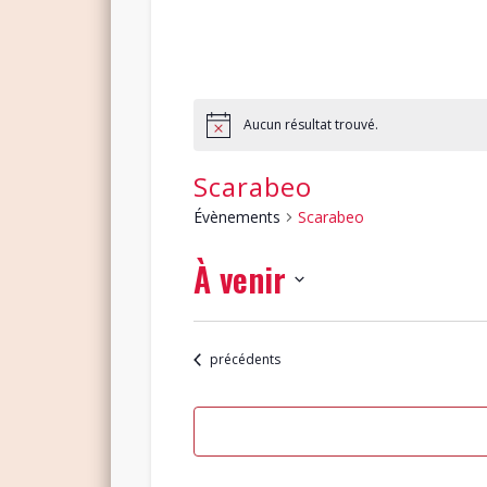
Aucun résultat trouvé.
Scarabeo
Évènements
Scarabeo
À venir
Sélectionnez
une
Évènements
précédents
date.