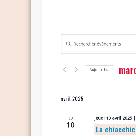
Recherche
Saisir
et
mot-
clé.
navigation
Rechercher
mard
de
Aujourd’hui
Évènements
vues
par
Sélectio
mot-
Évènements
une
clé.
date.
avril 2025
jeudi 10 avril 2025 |
JEU
10
La chiacchie