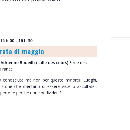
 15 h 00
-
16 h 30
rata di maggio
 Adrienne Boueilh (salle des cours)
3 rue des
 France
co conosciuta ma non per questo minore!!! Luoghi,
storie che meritano di essere viste o ascoltate...
perte...e perché non condividerli?