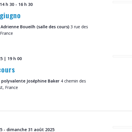
 14 h 30
-
16 h 30
 giugno
 Adrienne Boueilh (salle des cours)
3 rue des
 France
5 | 19 h 00
cours
e polyvalente Joséphine Baker
4 chemin des
st, France
25
-
dimanche 31 août 2025