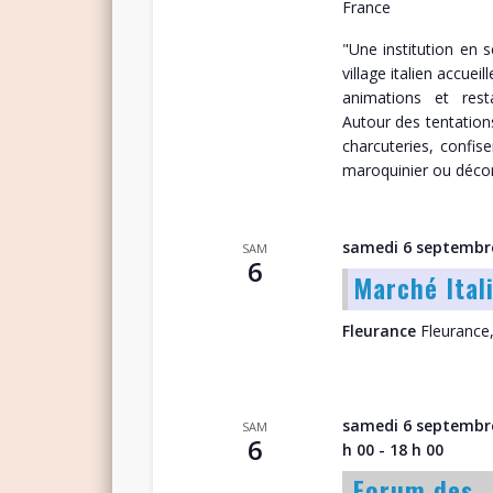
France
"Une institution en 
village italien accueil
animations et rest
Autour des tentation
charcuteries, confiser
maroquinier ou décora
samedi 6 septembr
SAM
6
Marché Ital
Fleurance
Fleurance
samedi 6 septembre
SAM
6
h 00
-
18 h 00
Forum des