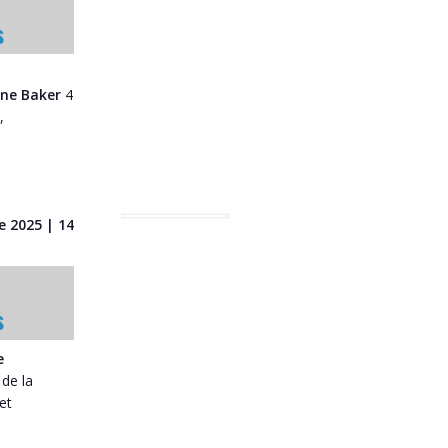
s
ine Baker
4
,
 2025 | 14
s
e
de la
et