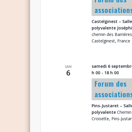
association
Castelginest – Salle
polyvalente Joséph
chemin des Barrières
Castelginest, France
samedi 6 septembre
SAM
6
h 00
-
18 h 00
Forum des
association
Pins-Justaret – Sall
polyvalente
Chemin 
Croisette, Pins-Justar