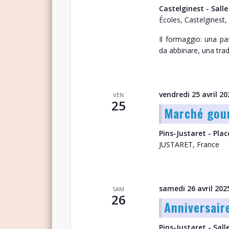
Castelginest - Salle
Écoles, Castelginest,
Il formaggio: una pa
da abbinare, una trad
vendredi 25 avril 20
VEN
25
Marché gour
Pins-Justaret - Pla
JUSTARET, France
samedi 26 avril 202
SAM
26
Anniversair
Pins-Justaret - Sall