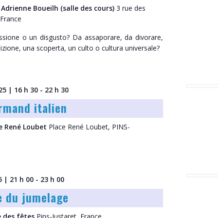
 Adrienne Boueilh (salle des cours)
3 rue des
 France
ssione o un disgusto? Da assaporare, da divorare,
izione, una scoperta, un culto o cultura universale?
25 | 16 h 30
-
22 h 30
mand italien
ce René Loubet
Place René Loubet, PINS-
5 | 21 h 00
-
23 h 00
e du jumelage
e des fêtes
Pins-Justaret, France