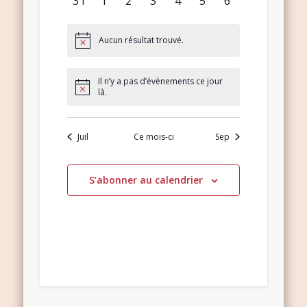
31
1
2
3
4
5
6
évènement,
évènement,
évènement,
évènement,
évènement,
évènement,
évènement,
Aucun résultat trouvé.
Il n’y a pas d’évènements ce jour
là.
Juil
Ce mois-ci
Sep
S’abonner au calendrier