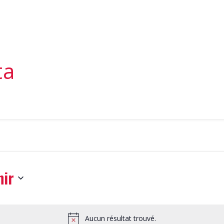
ta
nir
nnez
Aucun résultat trouvé.