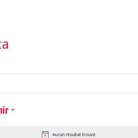
ta
nir
nnez
Aucun résultat trouvé.