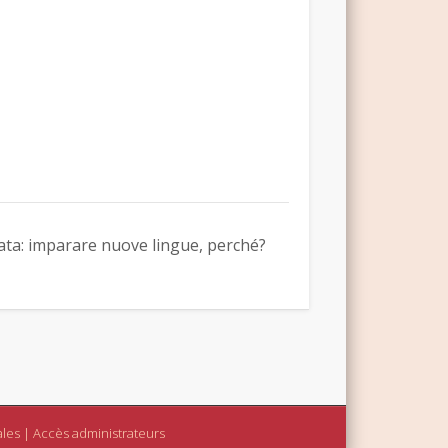
ata: imparare nuove lingue, perché?
ales
|
Accès administrateurs