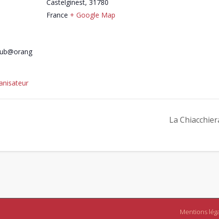
Castelginest
,
31780
France
+ Google Map
lub@orang
ganisateur
La Chiacchier
Mentions lég