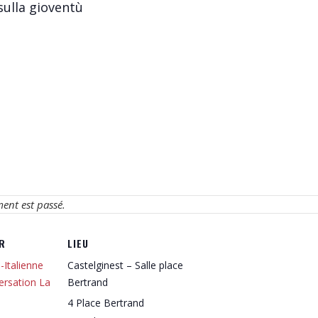
ulla gioventù
ment est passé.
R
LIEU
-Italienne
Castelginest – Salle place
ersation La
Bertrand
4 Place Bertrand