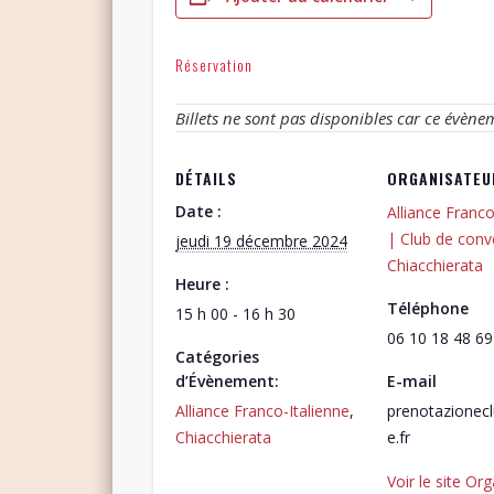
Réservation
Billets ne sont pas disponibles car ce évène
DÉTAILS
ORGANISATEU
Date :
Alliance Franco
| Club de conv
jeudi 19 décembre 2024
Chiacchierata
Heure :
Téléphone
15 h 00 - 16 h 30
06 10 18 48 69
Catégories
d’Évènement:
E-mail
Alliance Franco-Italienne
,
prenotazionec
Chiacchierata
e.fr
Voir le site Or