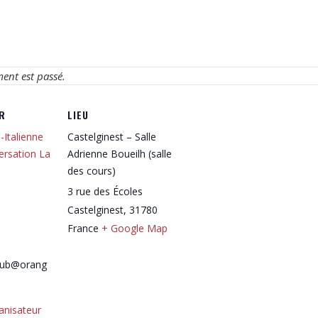
ment est passé.
R
LIEU
-Italienne
Castelginest – Salle
ersation La
Adrienne Boueilh (salle
des cours)
3 rue des Écoles
Castelginest
,
31780
France
+ Google Map
lub@orang
ganisateur