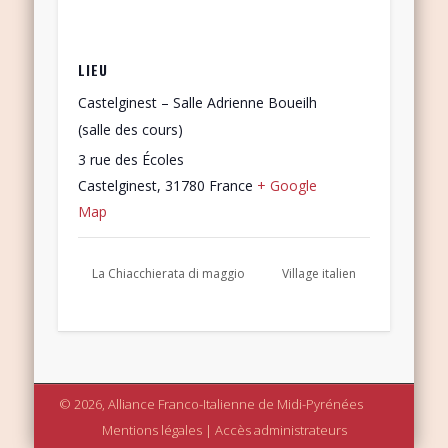
LIEU
Castelginest – Salle Adrienne Boueilh
(salle des cours)
3 rue des Écoles
Castelginest
,
31780
France
+ Google
Map
La Chiacchierata di maggio
Village italien
© 2026, Alliance Franco-Italienne de Midi-Pyrénées
Mentions légales
|
Accès administrateurs