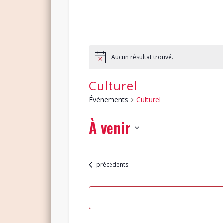
Aucun résultat trouvé.
Culturel
Évènements
Culturel
À venir
Sélectionnez
une
Évènements
précédents
date.