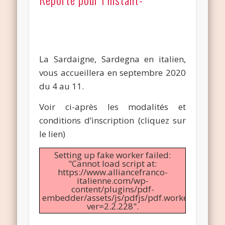
La Sardaigne, Sardegna en italien,
vous accueillera en septembre 2020
du 4 au 11.
Voir ci-après les modalités et
conditions d’inscription (cliquez sur
le lien)
Setting up fake worker failed:
"Cannot load script at:
https://www.alliancefranco-
italienne.com/wp-
content/plugins/pdf-
embedder/assets/js/pdfjs/pdf.worker.min.js?
ver=2.2.228".