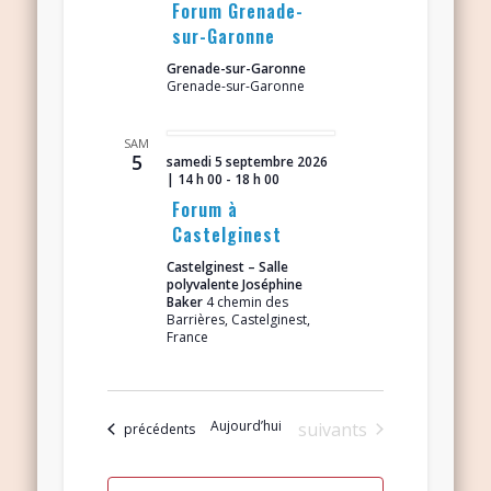
Forum Grenade-
sur-Garonne
Grenade-sur-Garonne
Grenade-sur-Garonne
SAM
5
samedi 5 septembre 2026
| 14 h 00
-
18 h 00
Forum à
Castelginest
Castelginest – Salle
polyvalente Joséphine
Baker
4 chemin des
Barrières, Castelginest,
France
Aujourd’hui
Évènements
suivants
Évènements
précédents