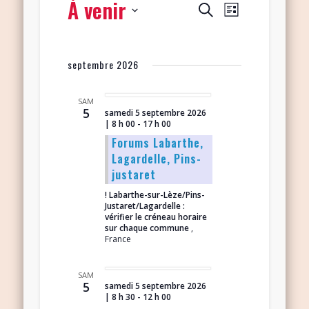
À venir
Navigation
Recherche
Recherche
Liste
de
et
Sélectionnez
vues
navigation
une
Évènement
septembre 2026
date.
de
vues
SAM
5
samedi 5 septembre 2026
Évènements
| 8 h 00
-
17 h 00
Forums Labarthe,
Lagardelle, Pins-
justaret
! Labarthe-sur-Lèze/Pins-
Justaret/Lagardelle :
vérifier le créneau horaire
sur chaque commune
,
France
SAM
5
samedi 5 septembre 2026
| 8 h 30
-
12 h 00