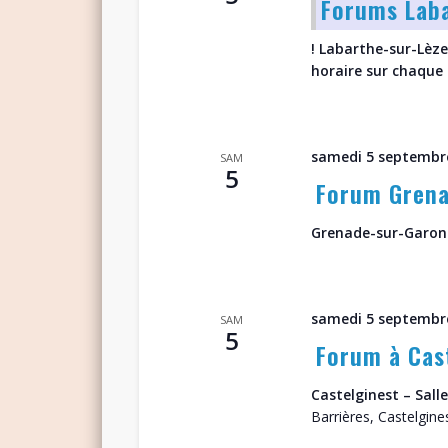
Forums Laba
! Labarthe-sur-Lèze/
horaire sur chaq
samedi 5 septembre
SAM
5
Forum Grena
Grenade-sur-Garo
samedi 5 septembre
SAM
5
Forum à Cas
Castelginest – Sall
Barrières, Castelgine