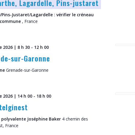
rthe, Lagardelle, Pins-justaret
Pins-Justaret/Lagardelle : vérifier le créneau
ue commune
, France
 2026 | 8 h 30
-
12 h 00
de-sur-Garonne
nne
Grenade-sur-Garonne
 2026 | 14 h 00
-
18 h 00
telginest
e polyvalente Joséphine Baker
4 chemin des
st, France