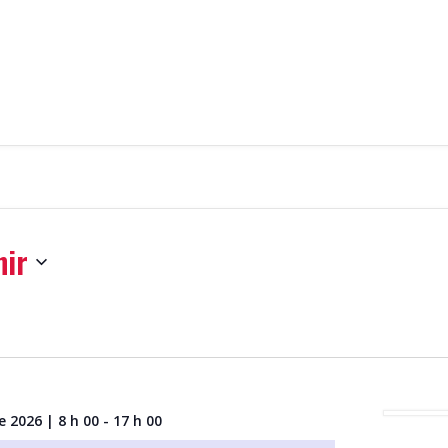
nir
nnez
 2026 | 8 h 00
-
17 h 00