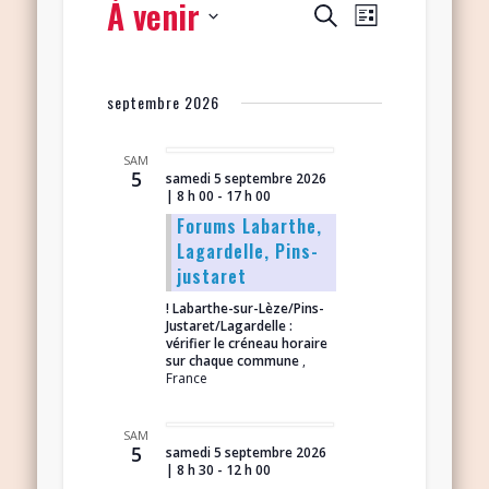
À venir
Navigation
Recherche
Recherche
Liste
de
et
Sélectionnez
vues
navigation
une
Évènement
septembre 2026
date.
de
vues
SAM
5
samedi 5 septembre 2026
Évènements
| 8 h 00
-
17 h 00
Forums Labarthe,
Lagardelle, Pins-
justaret
! Labarthe-sur-Lèze/Pins-
Justaret/Lagardelle :
vérifier le créneau horaire
sur chaque commune
,
France
SAM
5
samedi 5 septembre 2026
| 8 h 30
-
12 h 00