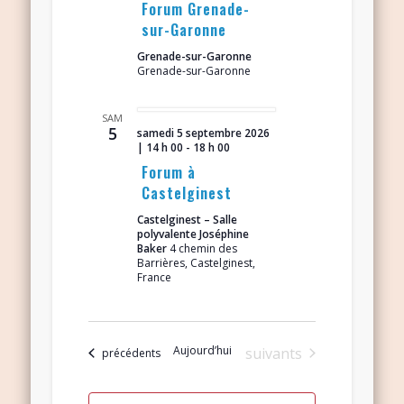
Forum Grenade-
sur-Garonne
Grenade-sur-Garonne
Grenade-sur-Garonne
SAM
5
samedi 5 septembre 2026
| 14 h 00
-
18 h 00
Forum à
Castelginest
Castelginest – Salle
polyvalente Joséphine
Baker
4 chemin des
Barrières, Castelginest,
France
Aujourd’hui
Évènements
suivants
Évènements
précédents