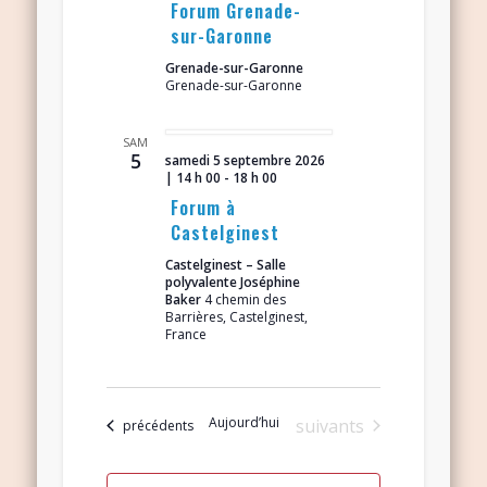
Forum Grenade-
sur-Garonne
Grenade-sur-Garonne
Grenade-sur-Garonne
SAM
5
samedi 5 septembre 2026
| 14 h 00
-
18 h 00
Forum à
Castelginest
Castelginest – Salle
polyvalente Joséphine
Baker
4 chemin des
Barrières, Castelginest,
France
Aujourd’hui
Évènements
suivants
Évènements
précédents