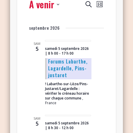
À venir
Navigation
Recherche
Recherche
Liste
de
et
Sélectionnez
vues
navigation
une
Évènement
septembre 2026
date.
de
vues
SAM
5
samedi 5 septembre 2026
Évènements
| 8 h 00
-
17 h 00
Forums Labarthe,
Lagardelle, Pins-
justaret
! Labarthe-sur-Lèze/Pins-
Justaret/Lagardelle :
vérifier le créneau horaire
sur chaque commune
,
France
SAM
5
samedi 5 septembre 2026
| 8 h 30
-
12 h 00