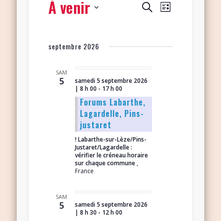
À venir
Navigation
Recherche
Recherche
Liste
de
et
Sélectionnez
vues
navigation
une
Évènement
septembre 2026
date.
de
vues
SAM
5
samedi 5 septembre 2026
Évènements
| 8 h 00
-
17 h 00
Forums Labarthe,
Lagardelle, Pins-
justaret
! Labarthe-sur-Lèze/Pins-
Justaret/Lagardelle :
vérifier le créneau horaire
sur chaque commune
,
France
SAM
5
samedi 5 septembre 2026
| 8 h 30
-
12 h 00