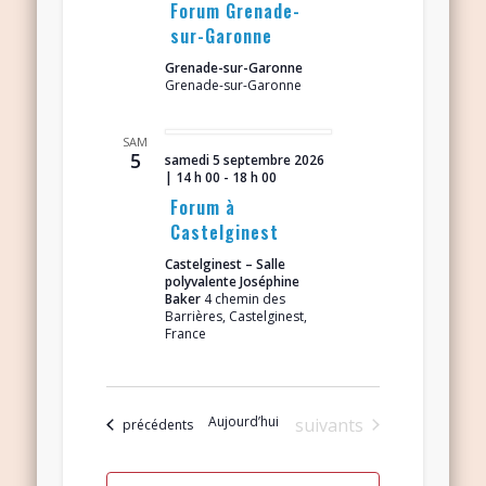
Forum Grenade-
sur-Garonne
Grenade-sur-Garonne
Grenade-sur-Garonne
SAM
5
samedi 5 septembre 2026
| 14 h 00
-
18 h 00
Forum à
Castelginest
Castelginest – Salle
polyvalente Joséphine
Baker
4 chemin des
Barrières, Castelginest,
France
Aujourd’hui
Évènements
suivants
Évènements
précédents