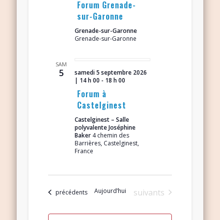
Forum Grenade-
sur-Garonne
Grenade-sur-Garonne
Grenade-sur-Garonne
SAM
5
samedi 5 septembre 2026
| 14 h 00
-
18 h 00
Forum à
Castelginest
Castelginest – Salle
polyvalente Joséphine
Baker
4 chemin des
Barrières, Castelginest,
France
Aujourd’hui
Évènements
suivants
Évènements
précédents