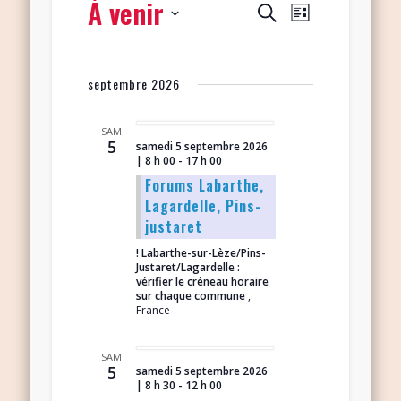
À venir
Navigation
Recherche
Recherche
Liste
de
et
Sélectionnez
vues
navigation
une
Évènement
septembre 2026
date.
de
vues
SAM
5
samedi 5 septembre 2026
Évènements
| 8 h 00
-
17 h 00
Forums Labarthe,
Lagardelle, Pins-
justaret
! Labarthe-sur-Lèze/Pins-
Justaret/Lagardelle :
vérifier le créneau horaire
sur chaque commune
,
France
SAM
5
samedi 5 septembre 2026
| 8 h 30
-
12 h 00