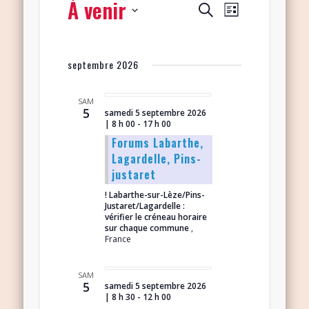
À venir
Navigation
Recherche
Recherche
Liste
de
et
Sélectionnez
vues
navigation
une
Évènement
septembre 2026
date.
de
vues
SAM
5
samedi 5 septembre 2026
Évènements
| 8 h 00
-
17 h 00
Forums Labarthe,
Lagardelle, Pins-
justaret
! Labarthe-sur-Lèze/Pins-
Justaret/Lagardelle :
vérifier le créneau horaire
sur chaque commune
,
France
SAM
5
samedi 5 septembre 2026
| 8 h 30
-
12 h 00