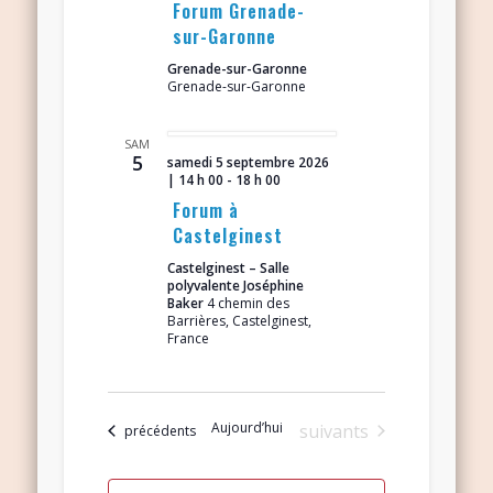
Forum Grenade-
sur-Garonne
Grenade-sur-Garonne
Grenade-sur-Garonne
SAM
5
samedi 5 septembre 2026
| 14 h 00
-
18 h 00
Forum à
Castelginest
Castelginest – Salle
polyvalente Joséphine
Baker
4 chemin des
Barrières, Castelginest,
France
Aujourd’hui
Évènements
suivants
Évènements
précédents