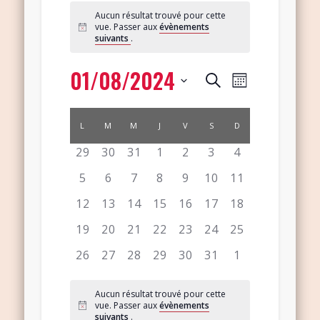
Aucun résultat trouvé pour cette
vue. Passer aux
évènements
suivants
.
01/08/2024
Navigation
Recherche
Recherche
Mois
de
et
Sélectionnez
vues
Calendrier
navigation
une
L
M
M
J
V
S
D
Évènement
de
date.
de
0
0
0
0
0
0
0
29
30
31
1
2
3
4
Évènements
évènement,
évènement,
évènement,
évènement,
évènement,
évènement,
évènement,
vues
0
0
0
0
0
0
0
5
6
7
8
9
10
11
Évènements
évènement,
évènement,
évènement,
évènement,
évènement,
évènement,
évènement,
0
0
0
0
0
0
0
12
13
14
15
16
17
18
évènement,
évènement,
évènement,
évènement,
évènement,
évènement,
évènement,
0
0
0
0
0
0
0
19
20
21
22
23
24
25
évènement,
évènement,
évènement,
évènement,
évènement,
évènement,
évènement,
0
0
0
0
0
0
0
26
27
28
29
30
31
1
évènement,
évènement,
évènement,
évènement,
évènement,
évènement,
évènement,
Aucun résultat trouvé pour cette
vue. Passer aux
évènements
suivants
.