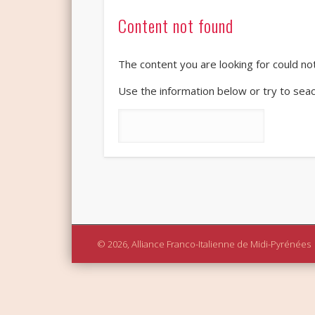
Content not found
The content you are looking for could no
Use the information below or try to seach
Rechercher :
© 2026, Alliance Franco-Italienne de Midi-Pyrénées