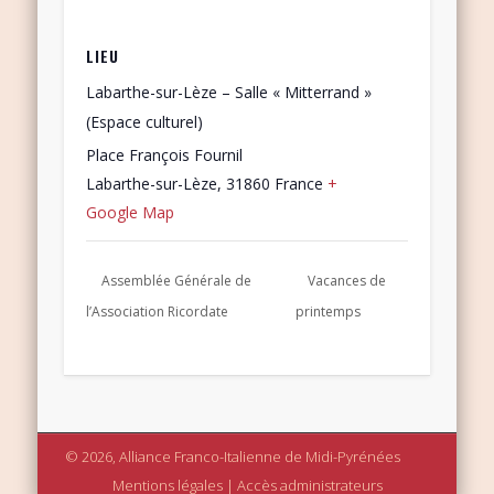
LIEU
Labarthe-sur-Lèze – Salle « Mitterrand »
(Espace culturel)
Place François Fournil
Labarthe-sur-Lèze
,
31860
France
+
Google Map
Assemblée Générale de
Vacances de
l’Association Ricordate
printemps
© 2026, Alliance Franco-Italienne de Midi-Pyrénées
Mentions légales
|
Accès administrateurs