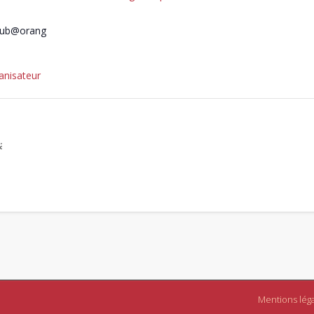
lub@orang
ganisateur
 »
Mentions lég