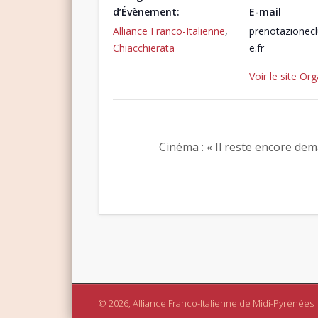
d’Évènement:
E-mail
Alliance Franco-Italienne
,
prenotazionec
Chiacchierata
e.fr
Voir le site Or
Cinéma : « Il reste encore demain
© 2026, Alliance Franco-Italienne de Midi-Pyrénées