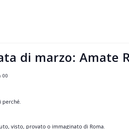
rata di marzo: Amate
h 00
 perché.
suto, visto, provato o immaginato di Roma.