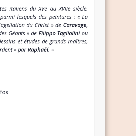
tes italiens du XVe au XVIIe siècle,
 parmi lesquels des peintures : « La
Flagellation du Christ » de
Caravage
,
e des Géants » de
Filippo Tagliolini
ou
 dessins et études de grands maîtres,
ardent » par
Raphaël
. »
nfos