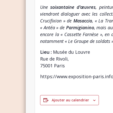
Une
soixantaine d’œuvres
, peintu
viendront dialoguer avec les collec
Crucifixion » de
Masaccio
, « La Tra
« Antéa » de
Parmigianino
, mais au
encore la « Cassette Farnèse », en a
notamment « Le Groupe de soldats »
Lieu :
Musée du Louvre
Rue de Rivoli,
75001 Paris
https://www.exposition-paris.inf
Ajouter au calendrier