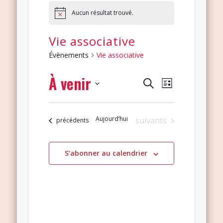
Aucun résultat trouvé.
Vie associative
Évènements
Vie associative
À venir
Navigation
Recherche
Recherche
Liste
de
et
Sélectionnez
vues
navigation
une
Évènement
Aujourd’hui
Évènements
suivants
Évènements
précédents
date.
de
vues
S’abonner au calendrier
Évènements