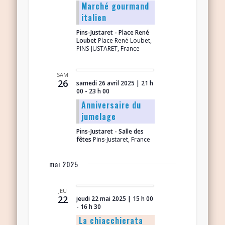
Marché gourmand
italien
Pins-Justaret - Place René
Loubet
Place René Loubet,
PINS-JUSTARET, France
SAM
26
samedi 26 avril 2025 | 21 h
00
-
23 h 00
Anniversaire du
jumelage
Pins-Justaret - Salle des
fêtes
Pins-Justaret, France
mai 2025
JEU
22
jeudi 22 mai 2025 | 15 h 00
-
16 h 30
La chiacchierata