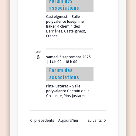
Forum des
associations
Castelginest – Salle
polyvalente Joséphine
Baker
4 chemin des
Barrières, Castelginest,
France
SAM
6
samedi 6 septembre 2025
| 14 h 00
-
18 h 00
Forum des
associations
Pins-Justaret – Salle
polyvalente
Chemin de la
Croisette, Pins-Justaret
Évènements
Évènements
précédents
Aujourd’hui
suivants