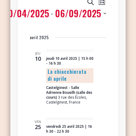
Navigation
Recherche
Recherche
Liste
de
10/04/2025
06/09/2025
et
 - 
vues
navigation
Évènement
Sélectionnez
de
une
avril 2025
vues
date.
Évènements
JEU
10
jeudi 10 avril 2025 | 15 h 00
-
16 h 30
La chiacchierata
di aprile
Castelginest - Salle
Adrienne Boueilh (salle des
cours)
3 rue des Écoles,
Castelginest, France
VEN
25
vendredi 25 avril 2025 | 16
h 30
-
22 h 30